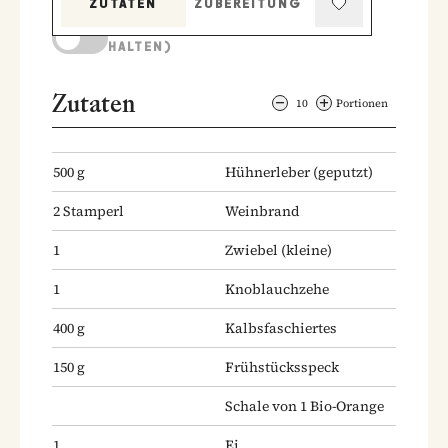
ZUTATEN
ZUBEREITUNG
KOCHMODUS (BILDSCHIRM AKTIV
HALTEN)
Zutaten
10
Portionen
500
g
Hühnerleber
(geputzt)
2
Stamperl
Weinbrand
1
Zwiebel
(kleine)
1
Knoblauchzehe
400
g
Kalbsfaschiertes
150
g
Frühstücksspeck
Schale von 1 Bio-Orange
1
Ei