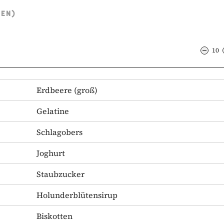
TEN)
10
Erdbeere
(groß)
Gelatine
Schlagobers
Joghurt
Staubzucker
Holunderblütensirup
Biskotten