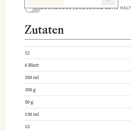
KOCHMODUS (BILDSCHIRM AKTIV HAL
Zutaten
12
6
Blatt
350
ml
350
g
50
g
130
ml
13