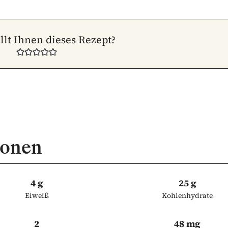
llt Ihnen dieses Rezept?
ionen
4 g
25 g
Eiweiß
Kohlenhydrate
2
48 mg