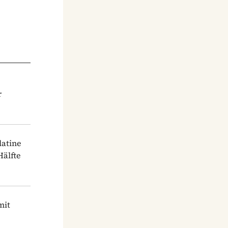
r
latine
Hälfte
mit