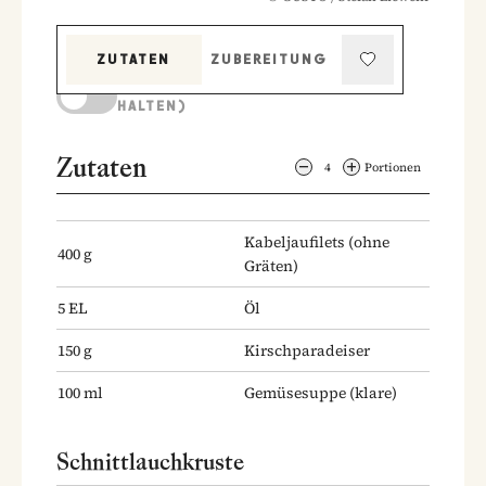
ZUTATEN
ZUBEREITUNG
KOCHMODUS (BILDSCHIRM AKTIV
HALTEN)
Zutaten
4
Portionen
Kabeljaufilets
(ohne
400
g
Gräten)
5
EL
Öl
150
g
Kirschparadeiser
100
ml
Gemüsesuppe
(klare)
Schnittlauchkruste