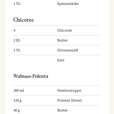
1
TL
Speisestärke
Chicoree
4
Chicorée
2
EL
Butter
1
TL
Zitronensaft
Salz
Walnuss-Polenta
300
ml
Gemüsesuppe
120
g
Polenta
(feine)
40
g
Butter