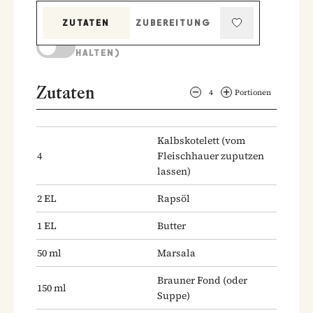
ZUTATEN
ZUBEREITUNG
KOCHMODUS (BILDSCHIRM AKTIV
HALTEN)
Zutaten
4
Portionen
Kalbskotelett
(vom
4
Fleischhauer zuputzen
lassen)
2
EL
Rapsöl
1
EL
Butter
50
ml
Marsala
Brauner Fond
(oder
150
ml
Suppe)