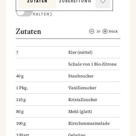
ZUTATEN
ZUBEREITUNG
KOCHMODUS (BILDSCHIRM AKTIV
HALTEN)
Zutaten
10
Stück
7
Eier
(mittel)
Schale von 1 Bio-Zitrone
40
g
Staubzucker
1
Pkg.
Vanillezucker
110
g
Kristallzucker
80
g
Mehl
(glatt)
100
g
Kirschenmarmelade
3
Blatt
Gelatine