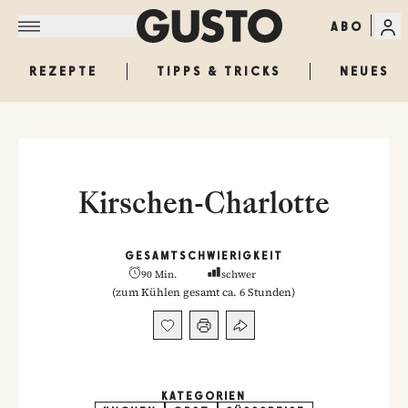
ABO
REZEPTE
TIPPS & TRICKS
NEUES
Kirschen-Charlotte
GESAMT
SCHWIERIGKEIT
90 Min.
schwer
(
zum Kühlen gesamt ca. 6 Stunden
)
KATEGORIEN