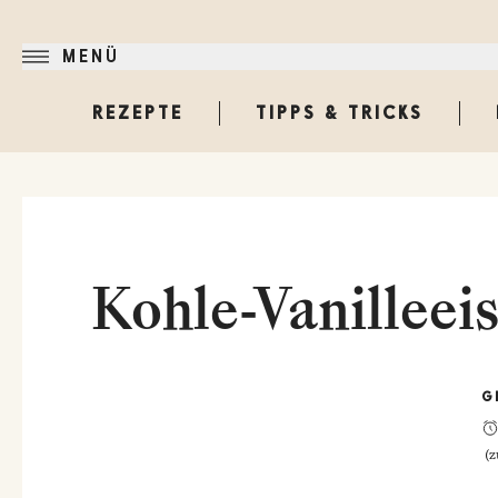
MENÜ
REZEPTE
TIPPS & TRICKS
Kohle-Vanilleei
G
(
z