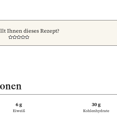
llt Ihnen dieses Rezept?
ionen
6 g
30 g
Eiweiß
Kohlenhydrate