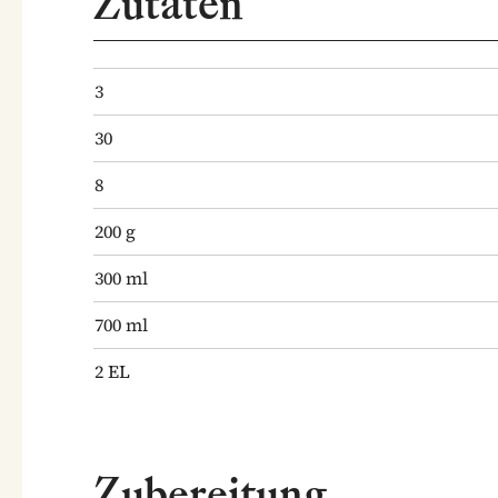
Zutaten
3
30
8
200
g
300
ml
700
ml
2
EL
Zubereitung