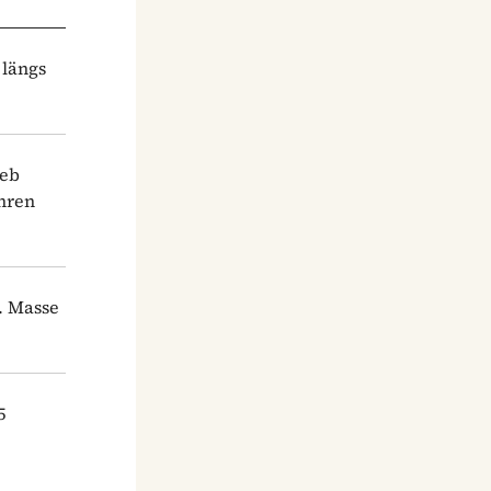
 längs
ieb
hren
. Masse
5