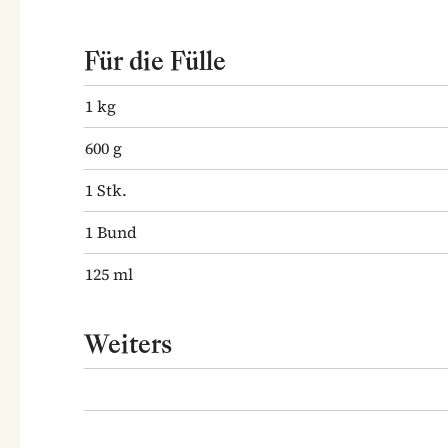
Für die Fülle
1
kg
600
g
1
Stk.
1
Bund
125
ml
Weiters