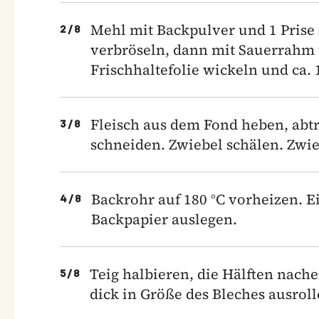
Mehl mit Backpulver und 1 Prise 
2
/
8
verbröseln, dann mit Sauerrahm u
Frischhaltefolie wickeln und ca. 
Fleisch aus dem Fond heben, abtr
3
/
8
schneiden. Zwiebel schälen. Zwie
Backrohr auf 180 °C vorheizen. E
4
/
8
Backpapier auslegen.
Teig halbieren, die Hälften nach
5
/
8
dick in Größe des Bleches ausroll