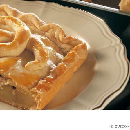
©
GUSTO / 