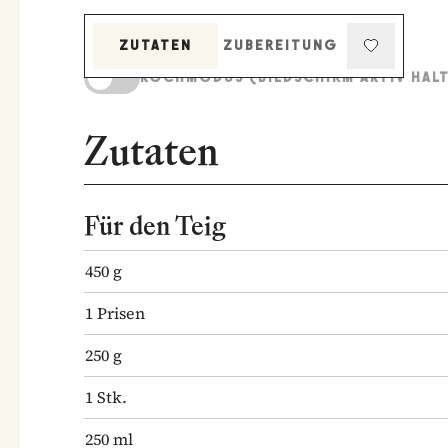
ZUTATEN
ZUBEREITUNG
KOCHMODUS (BILDSCHIRM AKTIV HAL
Zutaten
Für den Teig
450
g
1
Prisen
250
g
1
Stk.
250
ml