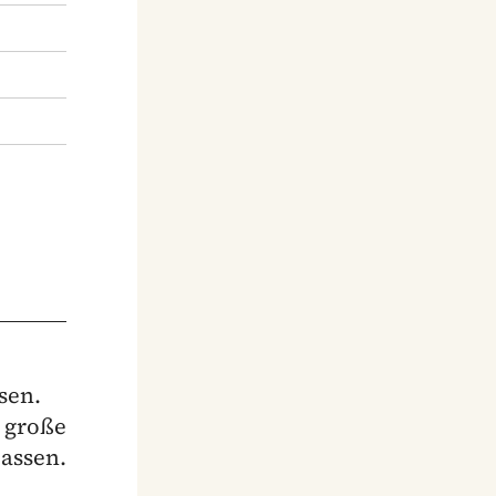
sen.
m große
assen.