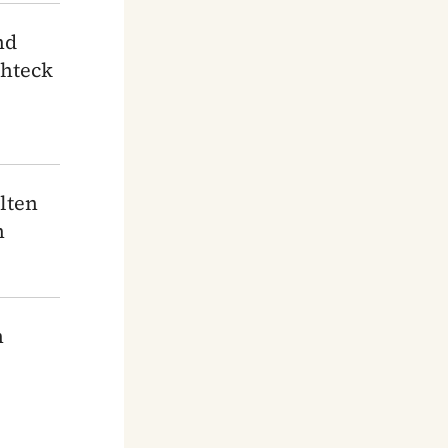
nd
chteck
lten
n
n