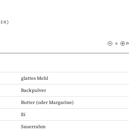
TEN)
6
P
glattes Mehl
Backpulver
Butter
(oder Margarine)
Ei
Sauerrahm