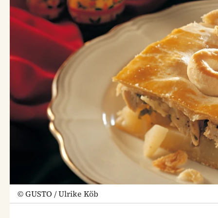
©
GUSTO / Ulrike Köb