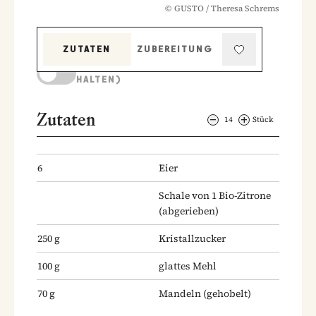
©
GUSTO / Theresa Schrems
ZUTATEN
ZUBEREITUNG
KOCHMODUS (BILDSCHIRM AKTIV
HALTEN)
Zutaten
14
Stück
6
Eier
Schale von 1 Bio-Zitrone
(abgerieben)
250
g
Kristallzucker
100
g
glattes Mehl
70
g
Mandeln
(gehobelt)