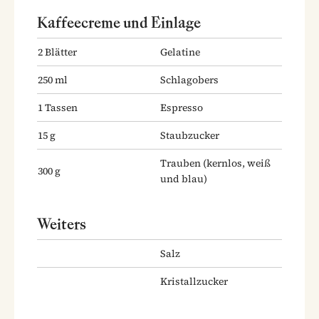
Kaffeecreme und Einlage
2
Blätter
Gelatine
250
ml
Schlagobers
1
Tassen
Espresso
15
g
Staubzucker
Trauben
(kernlos, weiß
300
g
und blau)
Weiters
Salz
Kristallzucker