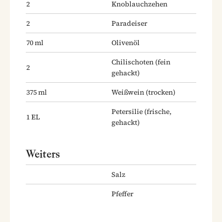
2
Knoblauchzehen
2
Paradeiser
70
ml
Olivenöl
Chilischoten
(fein
2
gehackt)
375
ml
Weißwein
(trocken)
Petersilie
(frische,
1
EL
gehackt)
Weiters
Salz
Pfeffer