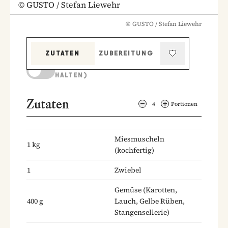
©
GUSTO / Stefan Liewehr
©
GUSTO / Stefan Liewehr
ZUTATEN
ZUBEREITUNG
KOCHMODUS (BILDSCHIRM AKTIV
HALTEN)
Zutaten
4
Portionen
Miesmuscheln
1
kg
(kochfertig)
1
Zwiebel
Gemüse
(Karotten,
400
g
Lauch, Gelbe Rüben,
Stangensellerie)