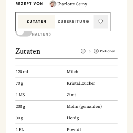
Charlotte Cerny
REZEPT VON
ZUTATEN
ZUBEREITUNG
KOCHMODUS (BILDSCHIRM AKTIV
HALTEN)
Zutaten
8
Portionen
120
ml
Milch
70
g
Kristallzucker
1
MS
Zimt
200
g
Mohn
(gemahlen)
30
g
Honig
1
EL
Powidl