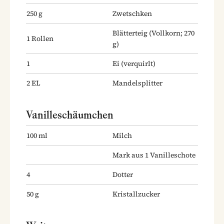
250
g
Zwetschken
Blätterteig
(Vollkorn; 270
1
Rollen
g)
1
Ei
(verquirlt)
2
EL
Mandelsplitter
Vanilleschäumchen
100
ml
Milch
Mark aus 1 Vanilleschote
4
Dotter
50
g
Kristallzucker