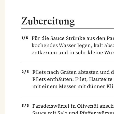
Zubereitung
Für die Sauce Strünke aus den Pa
1
/
5
kochendes Wasser legen, kalt abs
entkernen und in sehr kleine Wür
Filets nach Gräten abtasten und d
2
/
5
Filets enthäuten: Filet, Hautseit
mit einem Messer mit dünner Klin
Paradeiswürfel in Olivenöl ansch
3
/
5
Sauce mit Salz und Pfeffer würze