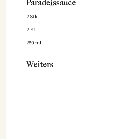
Paradeissauce
2
Stk.
2
EL
250
ml
Weiters