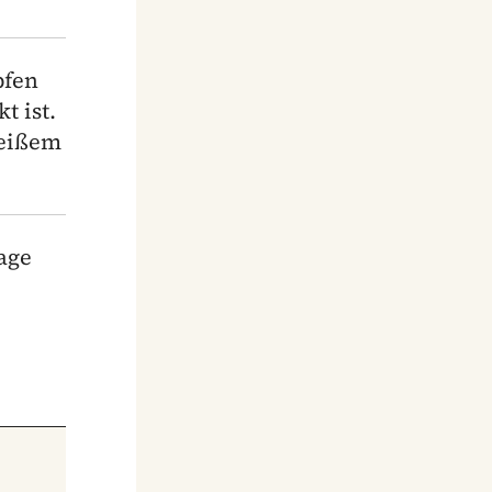
pfen
t ist.
heißem
age