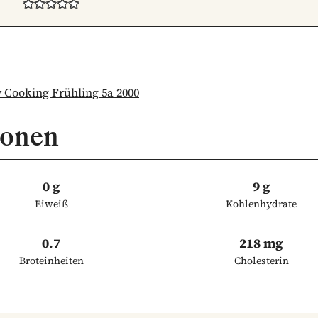
Cooking Frühling 5a 2000
ionen
0 g
9 g
Eiweiß
Kohlenhydrate
0.7
218 mg
Broteinheiten
Cholesterin