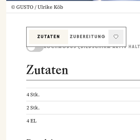
©
GUSTO / Ulrike Köb
ZUTATEN
ZUBEREITUNG
KOCHMODUS (BILDSCHIRM AKTIV HAL
Zutaten
4
Stk.
2
Stk.
4
EL