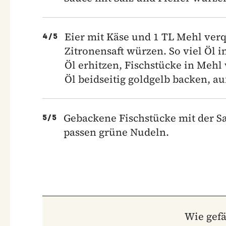
Eier mit Käse und 1 TL Mehl verqu
4
/
5
Zitronensaft würzen. So viel Öl i
Öl erhitzen, Fischstücke in Meh
Öl beidseitig goldgelb backen, a
Gebackene Fischstücke mit der Sau
5
/
5
passen grüne Nudeln.
Wie gefä