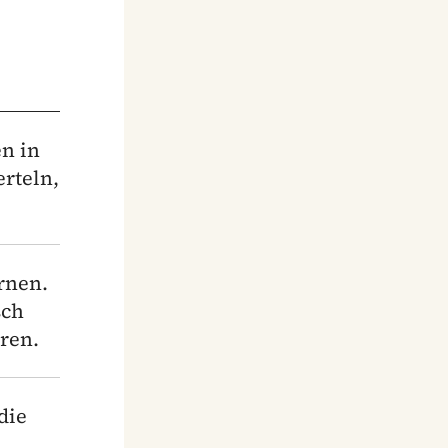
en in
rteln,
rnen.
sch
ren.
die