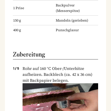
Backpulver
1
Prise
(Messerspitze)
150
g
Mandeln
(gerieben)
400
g
Punschglasur
Zubereitung
Rohr auf 160 °C Ober-/Unterhitze
1
/
5
aufheizen. Backblech (ca. 42 x 36 cm)
mit Backpapier belegen.