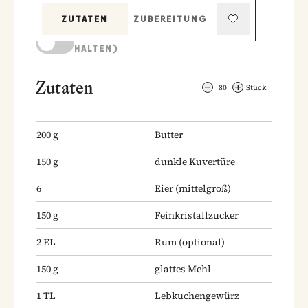
ZUTATEN
ZUBEREITUNG
KOCHMODUS (BILDSCHIRM AKTIV
HALTEN)
Zutaten
80
Stück
200
g
Butter
150
g
dunkle Kuvertüre
6
Eier
(mittelgroß)
150
g
Feinkristallzucker
2
EL
Rum
(optional)
150
g
glattes Mehl
1
TL
Lebkuchengewürz