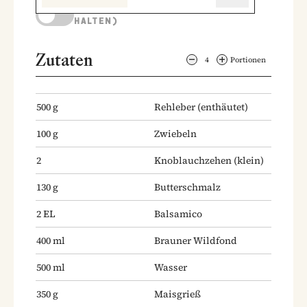
KOCHMODUS (BILDSCHIRM AKTIV
HALTEN)
Zutaten
4
Portionen
500
g
Rehleber
(enthäutet)
100
g
Zwiebeln
2
Knoblauchzehen
(klein)
130
g
Butterschmalz
2
EL
Balsamico
400
ml
Brauner Wildfond
500
ml
Wasser
350
g
Maisgrieß