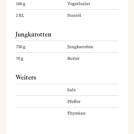
100
g
Vogerlsalat
2
EL
Nussöl
Jungkarotten
750
g
Jungkarotten
70
g
Butter
Weiters
Salz
Pfeffer
Thymian