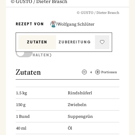
©
GUSTO / Dieter Brasch
©
GUSTO / Dieter Brasch
Wolfgang Schlüter
REZEPT VON
ZUTATEN
ZUBEREITUNG
KOCHMODUS (BILDSCHIRM AKTIV
HALTEN)
Zutaten
4
Portionen
1.5
kg
Rindshüferl
150
g
Zwiebeln
1
Bund
Suppengrün
40
ml
Öl