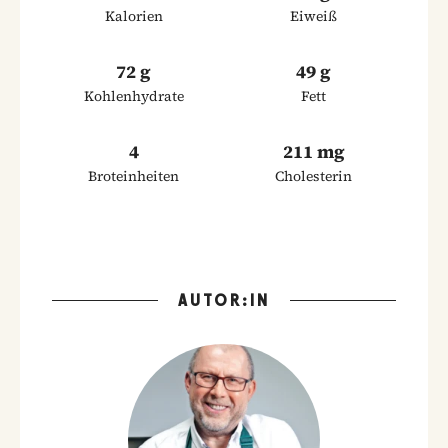
Kalorien
Eiweiß
72 g
49 g
Kohlenhydrate
Fett
4
211 mg
Broteinheiten
Cholesterin
AUTOR:IN