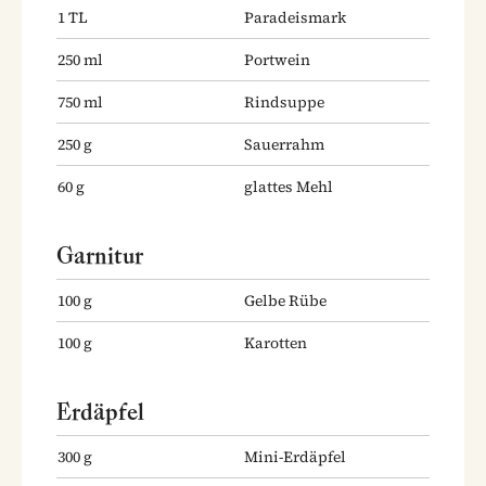
1
TL
Paradeismark
250
ml
Portwein
750
ml
Rindsuppe
250
g
Sauerrahm
60
g
glattes Mehl
Garnitur
100
g
Gelbe Rübe
100
g
Karotten
Erdäpfel
300
g
Mini-Erdäpfel