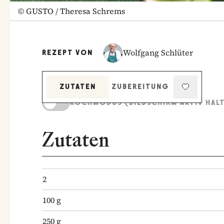
©
GUSTO / Theresa Schrems
Wolfgang Schlüter
REZEPT VON
ZUTATEN
ZUBEREITUNG
KOCHMODUS (BILDSCHIRM AKTIV HAL
Zutaten
2
100
g
250
g