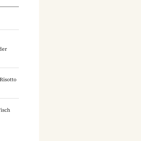
der
Risotto
Fisch