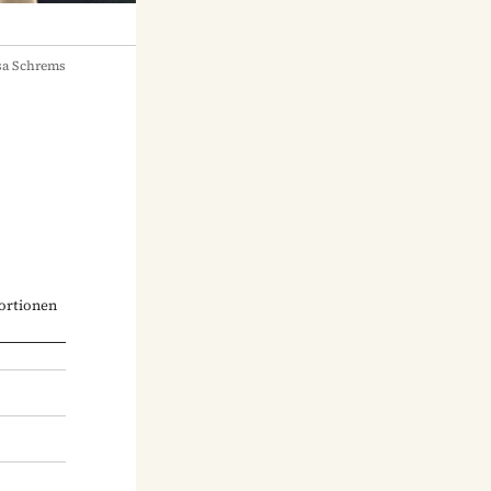
sa Schrems
ortionen