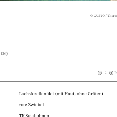
©
GUSTO / There
TEN)
2
P
Lachsforellenfilet
(mit Haut, ohne Gräten)
rote Zwiebel
TK-Sojabohnen