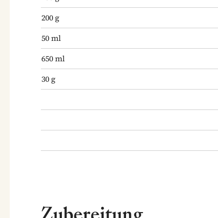
200
g
50
ml
650
ml
30
g
Zubereitung