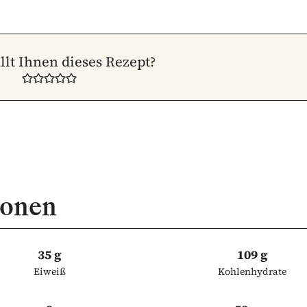
llt Ihnen dieses Rezept?
ionen
35 g
109 g
Eiweiß
Kohlenhydrate