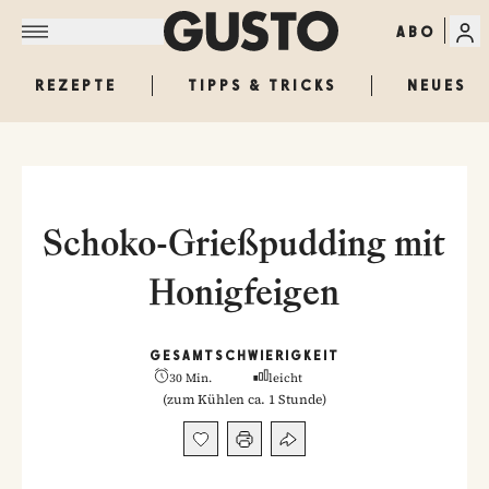
ABO
REZEPTE
TIPPS & TRICKS
NEUES
Schoko-Grießpudding mit
Honigfeigen
GESAMT
SCHWIERIGKEIT
30 Min.
leicht
(
zum Kühlen ca. 1 Stunde
)