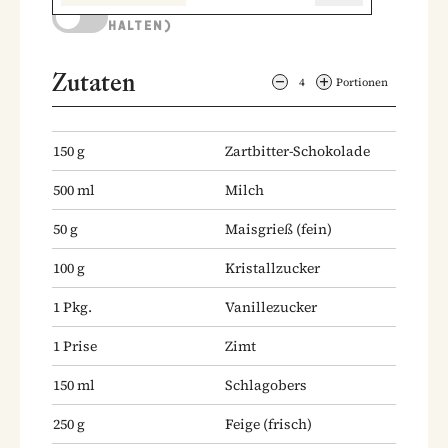
KOCHMODUS (BILDSCHIRM AKTIV
HALTEN)
Zutaten
4
Portionen
150
g
Zartbitter-Schokolade
500
ml
Milch
50
g
Maisgrieß
(fein)
100
g
Kristallzucker
1
Pkg.
Vanillezucker
1
Prise
Zimt
150
ml
Schlagobers
250
g
Feige
(frisch)