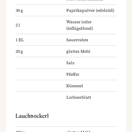
30
g
Paprikapulver
(edelsüß)
Wasser
(oder
2
l
Geflügelfond)
1
EL
Sauerrahm
20
g
glattes Mehl
Salz
Pfeffer
Kümmel
Lorbeerblatt
Lauchnockerl