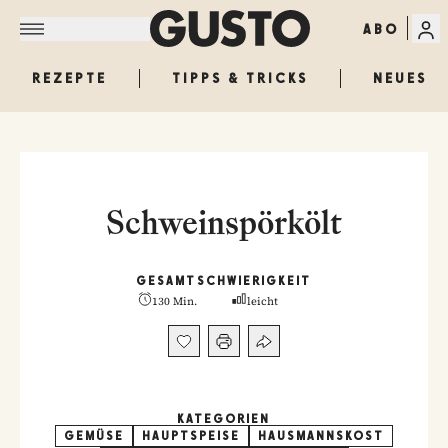
ABO
REZEPTE
TIPPS & TRICKS
NEUES
Schweinspörkölt
GESAMT
SCHWIERIGKEIT
130 Min.
leicht
KATEGORIEN
GEMÜSE
HAUPTSPEISE
HAUSMANNSKOST