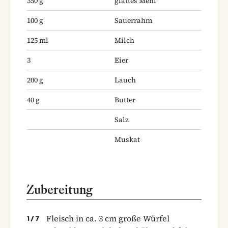
350
g
glattes Mehl
100
g
Sauerrahm
125
ml
Milch
3
Eier
200
g
Lauch
40
g
Butter
Salz
Muskat
Zubereitung
Fleisch in ca. 3 cm große Würfel
1
/
7