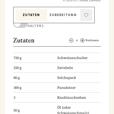
©
GUSTO / Stefan Liewehr
ZUTATEN
ZUBEREITUNG
KOCHMODUS (BILDSCHIRM AKTIV
HALTEN)
Zutaten
4
Portionen
750
g
Schweinsschulter
250
g
Zwiebeln
80
g
Selchspeck
300
g
Paradeiser
3
Knoblauchzehen
Öl
(oder
50
g
Schweineschmalz)