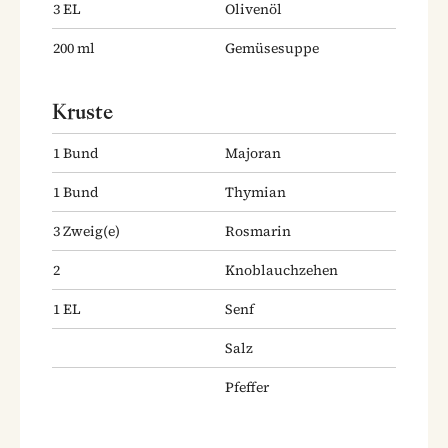
3
EL
Olivenöl
200
ml
Gemüsesuppe
Kruste
1
Bund
Majoran
1
Bund
Thymian
3
Zweig(e)
Rosmarin
2
Knoblauchzehen
1
EL
Senf
Salz
Pfeffer