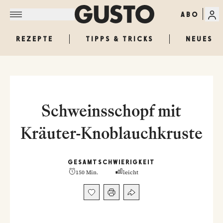
ABO
REZEPTE
TIPPS & TRICKS
NEUES
Schweinsschopf mit
Kräuter-Knoblauchkruste
GESAMT
SCHWIERIGKEIT
150 Min.
leicht