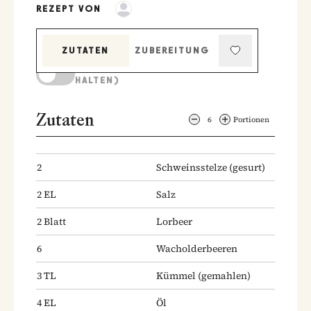
REZEPT VON
ZUTATEN
ZUBEREITUNG
KOCHMODUS (BILDSCHIRM AKTIV
HALTEN)
Zutaten
6
Portionen
2
Schweinsstelze
(gesurt)
2
EL
Salz
2
Blatt
Lorbeer
6
Wacholderbeeren
3
TL
Kümmel
(gemahlen)
4
EL
Öl