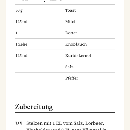
50
g
Toast
125
ml
Milch
1
Dotter
1
Zehe
Knoblauch
125
ml
Kürbiskernöl
Salz
Pfeffer
Zubereitung
Stelzen mit 1 EL vom Salz, Lorbeer,
1
/
5
Wacholder und 2 TL vom Kümmel in