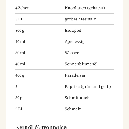
4
Zehen
Knoblauch
(gehackt)
3
EL
grobes Meersalz
800
g
Erdäpfel
40
ml
Apfelessig
80
ml
Wasser
40
ml
Sonnenblumenöl
400
g
Paradeiser
2
Paprika
(grün und gelb)
30
g
Schnittlauch
2
EL
Schmalz
Kernöl-Mayonnaise