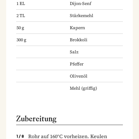
1
EL
Dijon-Senf
2
TL
Stärkemehl
50
g
Kapern
300
g
Brokkoli
Salz
Pfeffer
Olivenöl
Mehl
(griffig)
Zubereitung
Rohr auf 160°C vorheizen. Keulen
1
/
8