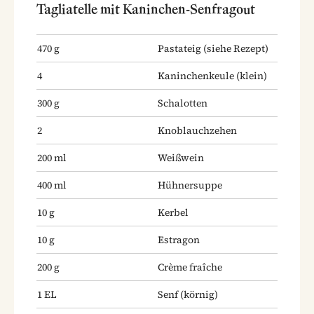
Tagliatelle mit Kaninchen-Senfragout
470
g
Pastateig
(siehe Rezept)
4
Kaninchenkeule
(klein)
300
g
Schalotten
2
Knoblauchzehen
200
ml
Weißwein
400
ml
Hühnersuppe
10
g
Kerbel
10
g
Estragon
200
g
Crème fraîche
1
EL
Senf
(körnig)