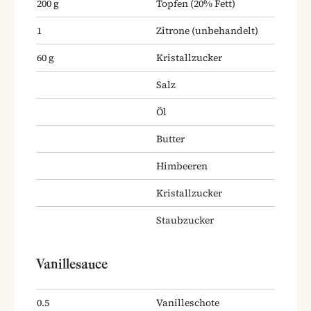
200
g
Topfen
(20% Fett)
1
Zitrone
(unbehandelt)
60
g
Kristallzucker
Salz
Öl
Butter
Himbeeren
Kristallzucker
Staubzucker
Vanillesauce
0.5
Vanilleschote