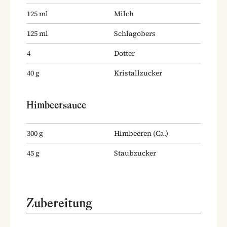
125
ml
Milch
125
ml
Schlagobers
4
Dotter
40
g
Kristallzucker
Himbeersauce
300
g
Himbeeren
(Ca.)
45
g
Staubzucker
Zubereitung