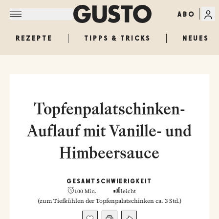
ABO
REZEPTE
TIPPS & TRICKS
NEUES
Topfenpalatschinken-
Auflauf mit Vanille- und
Himbeersauce
GESAMT
SCHWIERIGKEIT
100 Min.
leicht
(
zum Tiefkühlen der Topfenpalatschinken ca. 3 Std.
)