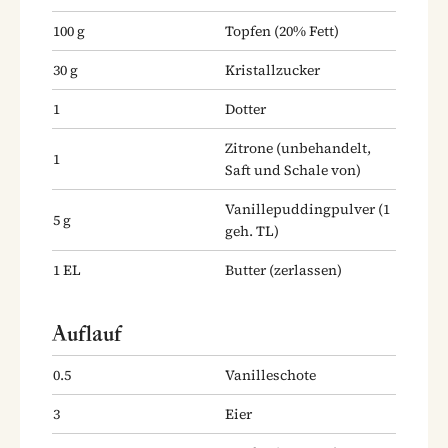
100
g
Topfen
(20% Fett)
30
g
Kristallzucker
1
Dotter
Zitrone
(unbehandelt,
1
Saft und Schale von)
Vanillepuddingpulver
(1
5
g
geh. TL)
1
EL
Butter
(zerlassen)
Auflauf
0.5
Vanilleschote
3
Eier