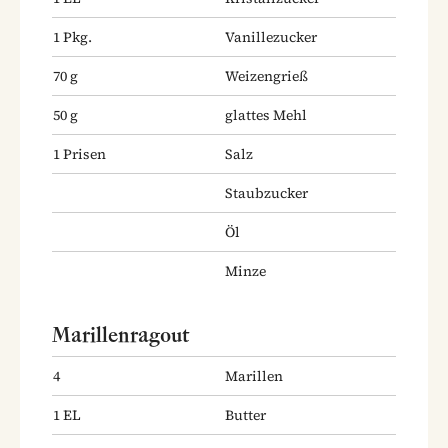
1
Pkg.
Vanillezucker
70
g
Weizengrieß
50
g
glattes Mehl
1
Prisen
Salz
Staubzucker
Öl
Minze
Marillenragout
4
Marillen
1
EL
Butter