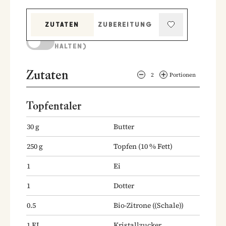
ZUTATEN
ZUBEREITUNG
KOCHMODUS (BILDSCHIRM AKTIV
HALTEN)
Zutaten
2
Portionen
Topfentaler
30
g
Butter
250
g
Topfen
(10 % Fett)
1
Ei
1
Dotter
0.5
Bio-Zitrone
((Schale))
1
EL
Kristallzucker