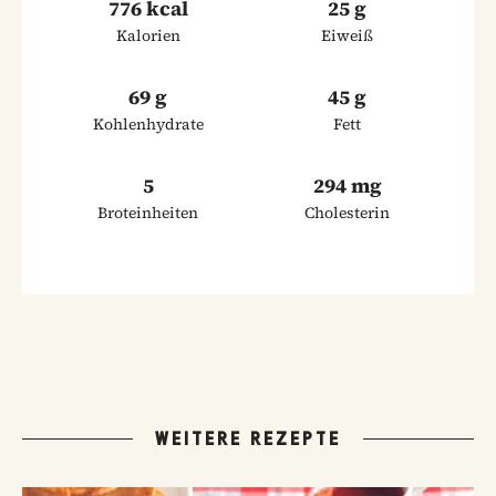
776 kcal
25 g
Kalorien
Eiweiß
69 g
45 g
Kohlenhydrate
Fett
5
294 mg
Broteinheiten
Cholesterin
WEITERE REZEPTE