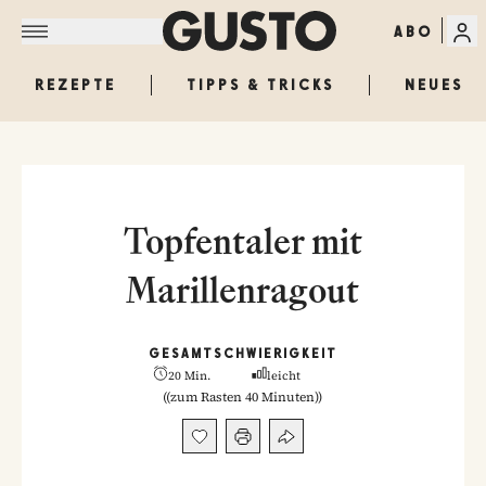
ABO
REZEPTE
TIPPS & TRICKS
NEUES
Topfentaler mit
Marillenragout
GESAMT
SCHWIERIGKEIT
20 Min.
leicht
(
(zum Rasten 40 Minuten)
)