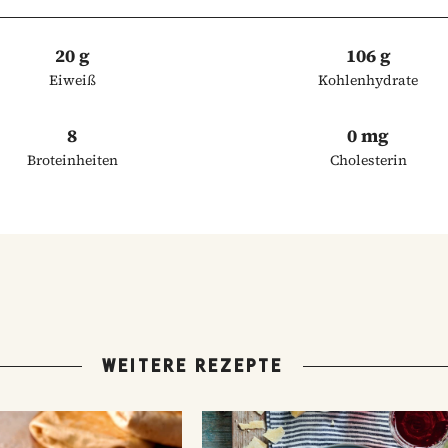
20 g
106 g
Eiweiß
Kohlenhydrate
8
0 mg
Broteinheiten
Cholesterin
WEITERE REZEPTE