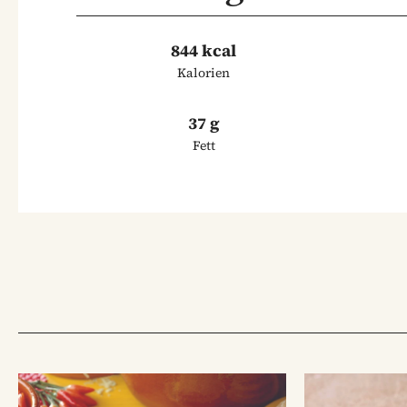
844 kcal
Kalorien
37 g
Fett