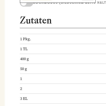
KOCHMODUS (BILDSCHIRM AKTIV HAL
Zutaten
1
Pkg.
1
TL
400
g
50
g
1
2
3
EL