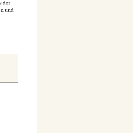
s der
en und