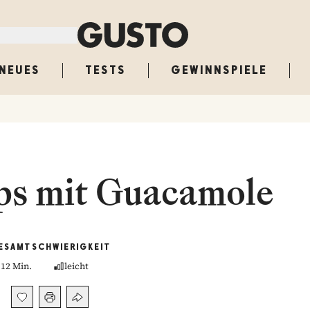
NEUES
TESTS
GEWINNSPIELE
ips mit Guacamole
ESAMT
SCHWIERIGKEIT
12 Min.
leicht