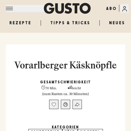
ABO
REZEPTE
TIPPS & TRICKS
NEUES
Vorarlberger Käsknöpfle
GESAMT
SCHWIERIGKEIT
70 Min.
leicht
(
zum Rasten ca. 30 Minuten
)
KATEGORIEN