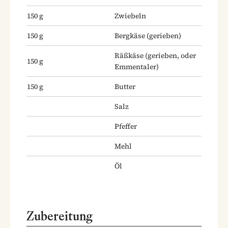
150
g
Zwiebeln
150
g
Bergkäse
(gerieben)
Räßkäse
(gerieben, oder
150
g
Emmentaler)
150
g
Butter
Salz
Pfeffer
Mehl
Öl
Zubereitung