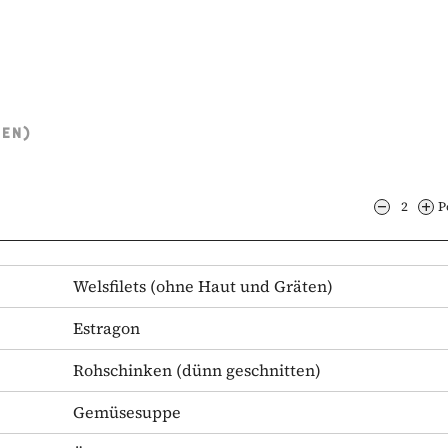
TEN)
2
P
Welsfilets
(ohne Haut und Gräten)
Estragon
Rohschinken
(dünn geschnitten)
Gemüsesuppe