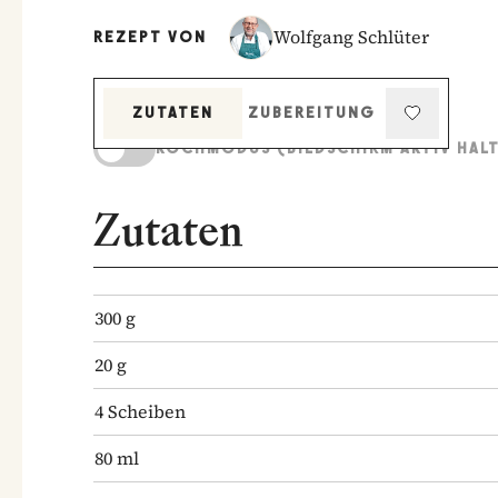
Wolfgang Schlüter
REZEPT VON
ZUTATEN
ZUBEREITUNG
KOCHMODUS (BILDSCHIRM AKTIV HAL
Zutaten
300
g
20
g
4
Scheiben
80
ml