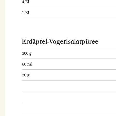
4
EL
1
EL
Erdäpfel-Vogerlsalatpüree
300
g
60
ml
20
g