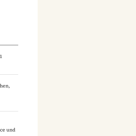
1
ihen,
uce und