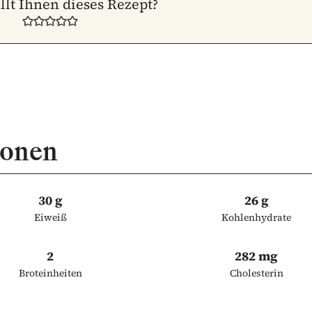
llt Ihnen dieses Rezept?
ionen
30 g
26 g
Eiweiß
Kohlenhydrate
2
282 mg
Broteinheiten
Cholesterin