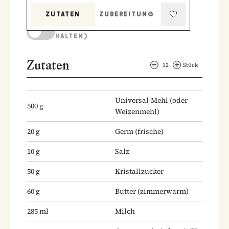
ZUTATEN
ZUBEREITUNG
KOCHMODUS (BILDSCHIRM AKTIV
HALTEN)
Zutaten
12
Stück
Universal-Mehl
(oder
500
g
Weizenmehl)
20
g
Germ
(frische)
10
g
Salz
50
g
Kristallzucker
60
g
Butter
(zimmerwarm)
285
ml
Milch