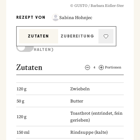
©
GUSTO / Barbara Eidler-Ster
Sabina Hohnjec
REZEPT VON
ZUTATEN
ZUBEREITUNG
KOCHMODUS (BILDSCHIRM AKTIV
HALTEN)
Zutaten
4
Portionen
120
g
Zwiebeln
50
g
Butter
Toastbrot
(entrindet, fein
120
g
gerieben)
150
ml
Rindsuppe
(kalte)