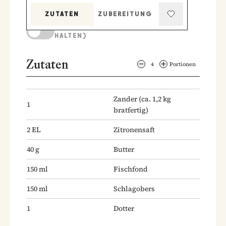
ZUTATEN
ZUBEREITUNG
KOCHMODUS (BILDSCHIRM AKTIV
HALTEN)
Zutaten
4
Portionen
Zander
(ca. 1,2 kg
1
bratfertig)
2
EL
Zitronensaft
40
g
Butter
150
ml
Fischfond
150
ml
Schlagobers
1
Dotter