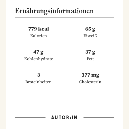
Ernährungsinformationen
779 kcal
65 g
Kalorien
Eiweiß
47 g
37 g
Kohlenhydrate
Fett
3
377 mg
Broteinheiten
Cholesterin
AUTOR:IN