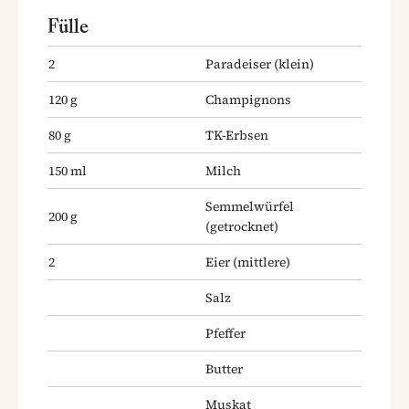
Fülle
2
Paradeiser
(klein)
120
g
Champignons
80
g
TK-Erbsen
150
ml
Milch
Semmelwürfel
200
g
(getrocknet)
2
Eier
(mittlere)
Salz
Pfeffer
Butter
Muskat