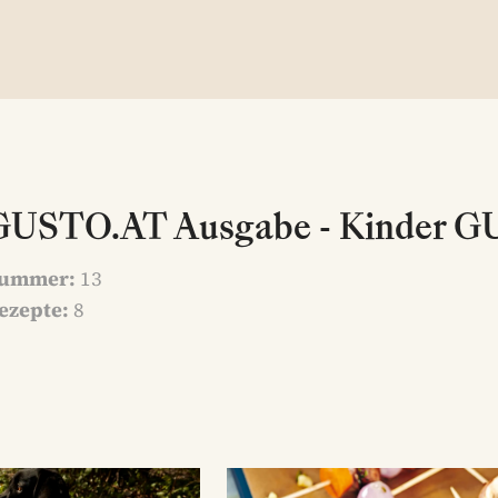
GUSTO.AT Ausgabe - Kinder G
ummer:
13
ezepte:
8