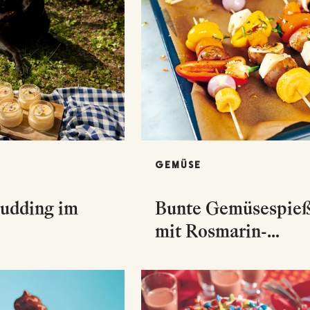
GEMÜSE
pudding im
Bunte Gemüsespie
mit Rosmarin-
Knoblauch-Öl