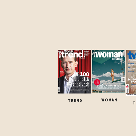
WOMAN
TREND
T