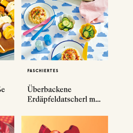
FASCHIERTES
ße
Überbackene
Erdäpfeldatscherl mit
Sugo & Mozzarella