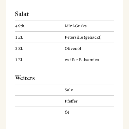
Salat
4
Stk.
Mini-Gurke
1
EL
Petersilie
(gehackt)
2
EL
Olivenöl
1
EL
weißer Balsamico
Weiters
Salz
Pfeffer
Öl