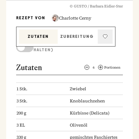
©
GUSTO / Barbara Eidler-Ster
Charlotte Cerny
REZEPT VON
ZUTATEN
ZUBEREITUNG
KOCHMODUS (BILDSCHIRM AKTIV
HALTEN)
Zutaten
6
Portionen
1
Stk.
Zwiebel
3
Stk.
Knoblauchzehen
200
g
Kürbisse
(Delicata)
3
EL
Olivenöl
330
g
gemischtes Faschiertes