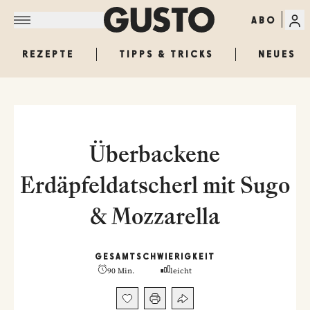
ABO
REZEPTE
TIPPS & TRICKS
NEUES
Überbackene
Erdäpfeldatscherl mit Sugo
& Mozzarella
GESAMT
SCHWIERIGKEIT
90 Min.
leicht