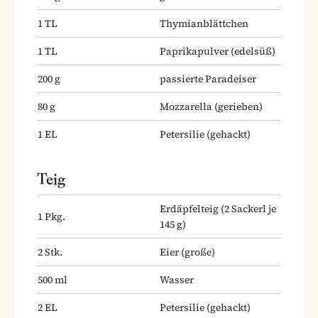
1
TL
Thymianblättchen
1
TL
Paprikapulver
(edelsüß)
200
g
passierte Paradeiser
80
g
Mozzarella
(gerieben)
1
EL
Petersilie
(gehackt)
Teig
Erdäpfelteig
(2 Sackerl je
1
Pkg.
145 g)
2
Stk.
Eier
(große)
500
ml
Wasser
2
EL
Petersilie
(gehackt)