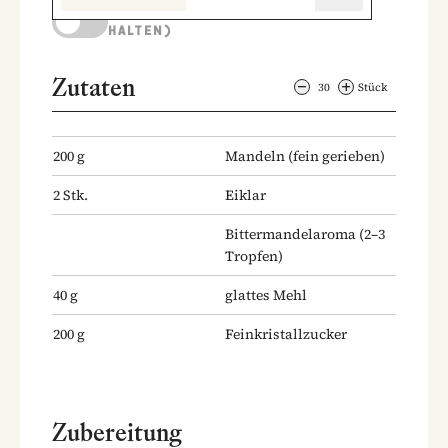
KOCHMODUS (BILDSCHIRM AKTIV
HALTEN)
Zutaten
30
Stück
200
g
Mandeln
(fein gerieben)
2
Stk.
Eiklar
Bittermandelaroma
(2–3
Tropfen)
40
g
glattes Mehl
200
g
Feinkristallzucker
Zubereitung