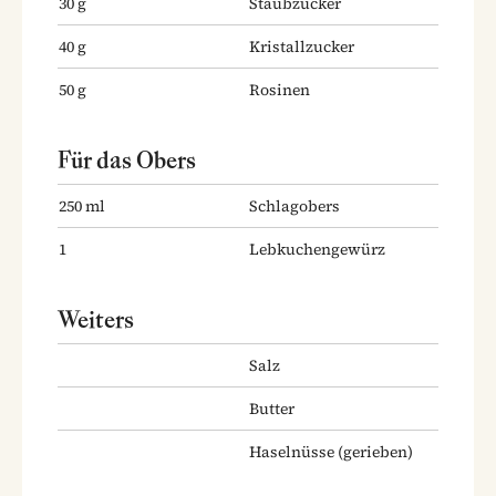
30
g
Staubzucker
40
g
Kristallzucker
50
g
Rosinen
Für das Obers
250
ml
Schlagobers
1
Lebkuchengewürz
Weiters
Salz
Butter
Haselnüsse
(gerieben)