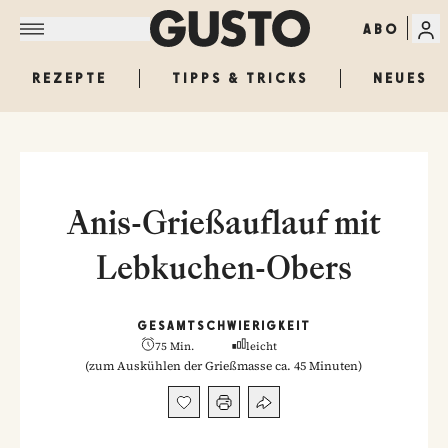
ABO
REZEPTE
TIPPS & TRICKS
NEUES
Anis-Grießauflauf mit
Lebkuchen-Obers
GESAMT
SCHWIERIGKEIT
75 Min.
leicht
(
zum Auskühlen der Grießmasse ca. 45 Minuten
)