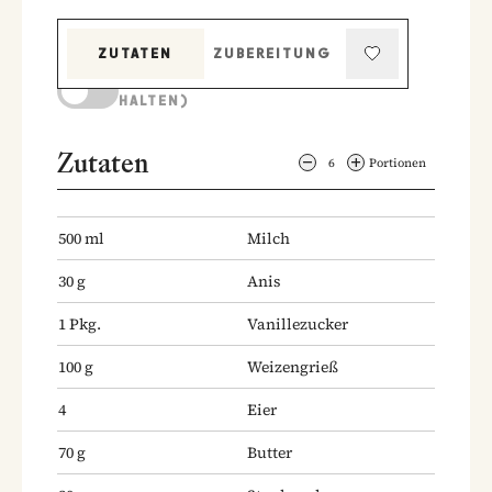
ZUTATEN
ZUBEREITUNG
KOCHMODUS (BILDSCHIRM AKTIV
HALTEN)
Zutaten
6
Portionen
500
ml
Milch
30
g
Anis
1
Pkg.
Vanillezucker
100
g
Weizengrieß
4
Eier
70
g
Butter