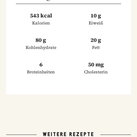
543 kcal
10 g
Kalorien
Eiweiß
80 g
20 g
Kohlenhydrate
Fett
6
50 mg
Broteinheiten
Cholesterin
WEITERE REZEPTE