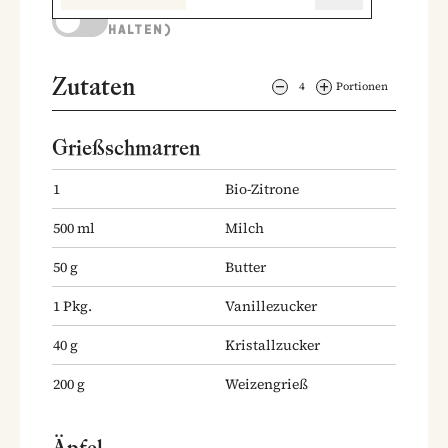
KOCHMODUS (BILDSCHIRM AKTIV
HALTEN)
Zutaten
4
Portionen
Grießschmarren
1
Bio-Zitrone
500
ml
Milch
50
g
Butter
1
Pkg.
Vanillezucker
40
g
Kristallzucker
200
g
Weizengrieß
Äpfel