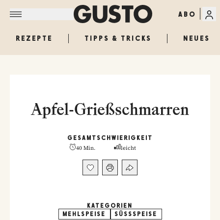
ABO
REZEPTE
TIPPS & TRICKS
NEUES
Apfel-Grießschmarren
GESAMT
SCHWIERIGKEIT
40 Min.
leicht
KATEGORIEN
MEHLSPEISE
SÜSSSPEISE