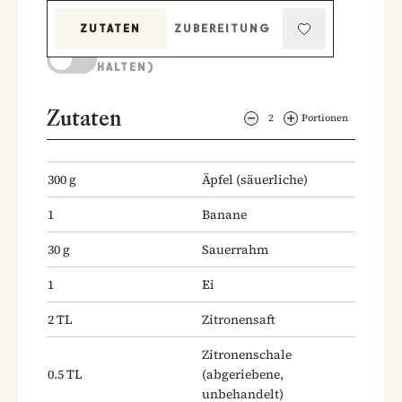
ZUTATEN
ZUBEREITUNG
KOCHMODUS (BILDSCHIRM AKTIV
HALTEN)
Zutaten
2
Portionen
300
g
Äpfel
(säuerliche)
1
Banane
30
g
Sauerrahm
1
Ei
2
TL
Zitronensaft
Zitronenschale
0.5
TL
(abgeriebene,
unbehandelt)