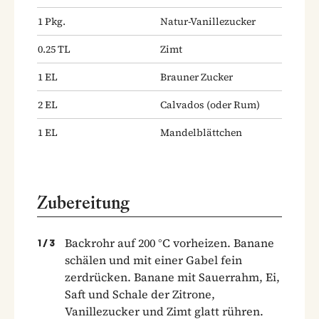
1
Pkg.
Natur-Vanillezucker
0.25
TL
Zimt
1
EL
Brauner Zucker
2
EL
Calvados
(oder Rum)
1
EL
Mandelblättchen
Zubereitung
Backrohr auf 200 °C vorheizen. Banane
1
/
3
schälen und mit einer Gabel fein
zerdrücken. Banane mit Sauerrahm, Ei,
Saft und Schale der Zitrone,
Vanillezucker und Zimt glatt rühren.