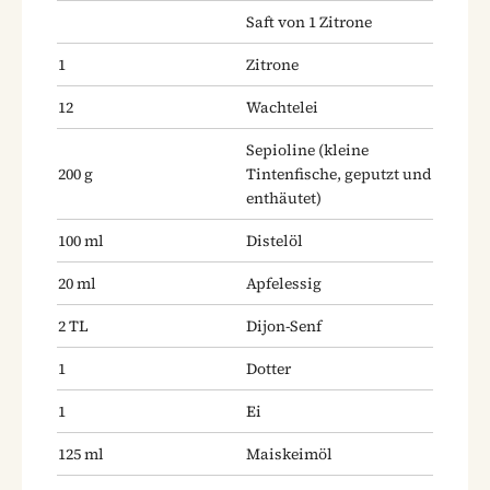
Saft von 1 Zitrone
1
Zitrone
12
Wachtelei
Sepioline
(kleine
200
g
Tintenfische, geputzt und
enthäutet)
100
ml
Distelöl
20
ml
Apfelessig
2
TL
Dijon-Senf
1
Dotter
1
Ei
125
ml
Maiskeimöl