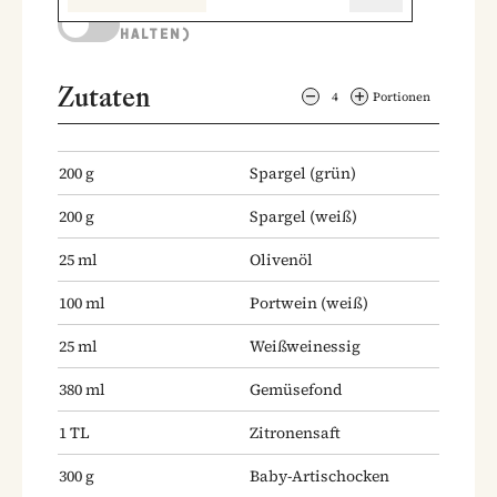
KOCHMODUS (BILDSCHIRM AKTIV
HALTEN)
Zutaten
4
Portionen
200
g
Spargel
(grün)
200
g
Spargel
(weiß)
25
ml
Olivenöl
100
ml
Portwein
(weiß)
25
ml
Weißweinessig
380
ml
Gemüsefond
1
TL
Zitronensaft
300
g
Baby-Artischocken