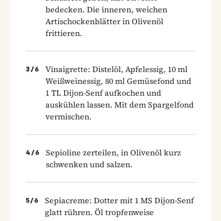
bedecken. Die inneren, weichen
Artischockenblätter in Olivenöl
frittieren.
Vinaigrette: Distelöl, Apfelessig, 10 ml
3
/
6
Weißweinessig, 80 ml Gemüsefond und
1 TL Dijon-Senf aufkochen und
auskühlen lassen. Mit dem Spargelfond
vermischen.
Sepioline zerteilen, in Olivenöl kurz
4
/
6
schwenken und salzen.
Sepiacreme: Dotter mit 1 MS Dijon-Senf
5
/
6
glatt rühren. Öl tropfenweise