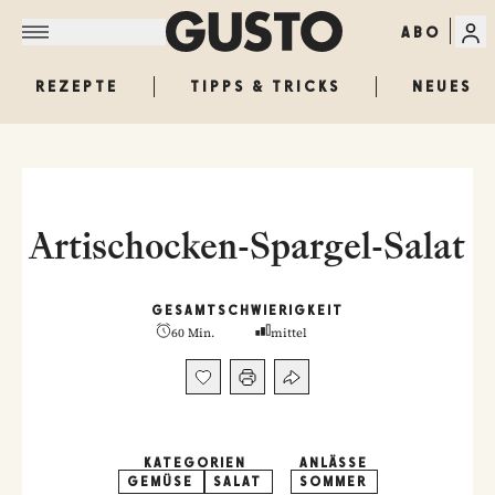
ABO
REZEPTE
TIPPS & TRICKS
NEUES
Artischocken-Spargel-Salat
GESAMT
SCHWIERIGKEIT
60 Min.
mittel
KATEGORIEN
ANLÄSSE
GEMÜSE
SALAT
SOMMER