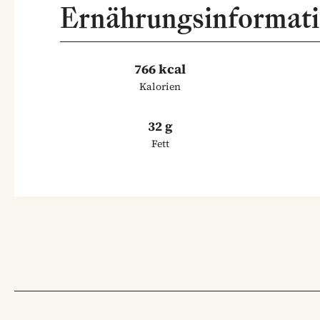
Ernährungsinformat
766 kcal
Kalorien
32 g
Fett