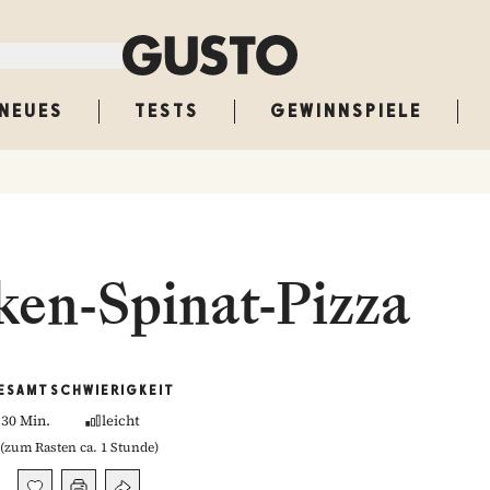
NEUES
TESTS
GEWINNSPIELE
ken-Spinat-Pizza
ESAMT
SCHWIERIGKEIT
30 Min.
leicht
(
zum Rasten ca. 1 Stunde
)