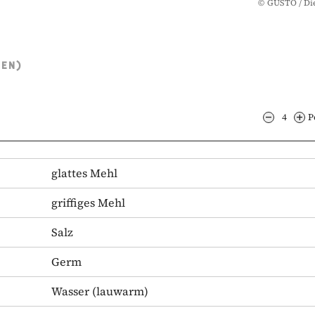
©
GUSTO / Die
TEN)
4
P
glattes Mehl
griffiges Mehl
Salz
Germ
Wasser
(lauwarm)