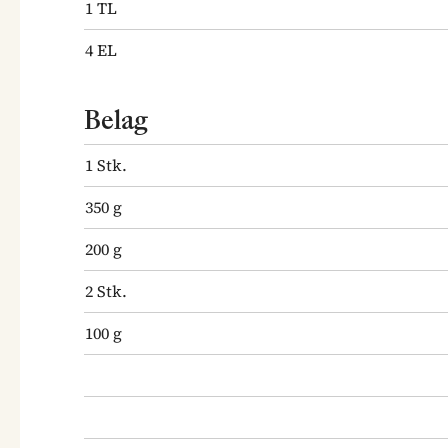
1
TL
4
EL
Belag
1
Stk.
350
g
200
g
2
Stk.
100
g