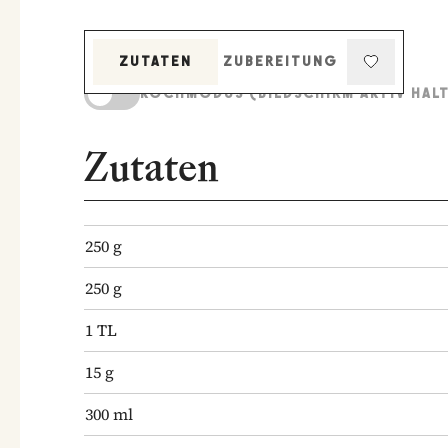
ZUTATEN
ZUBEREITUNG
KOCHMODUS (BILDSCHIRM AKTIV HAL
Zutaten
250
g
250
g
1
TL
15
g
300
ml