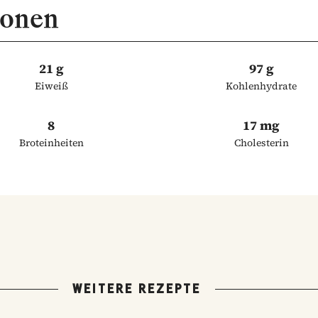
ionen
21 g
97 g
Eiweiß
Kohlenhydrate
8
17 mg
Broteinheiten
Cholesterin
WEITERE REZEPTE