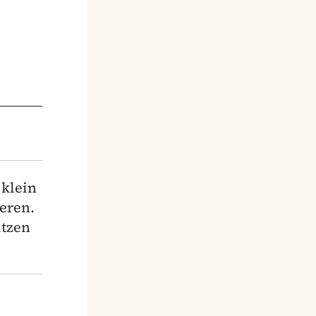
 klein
eren.
utzen