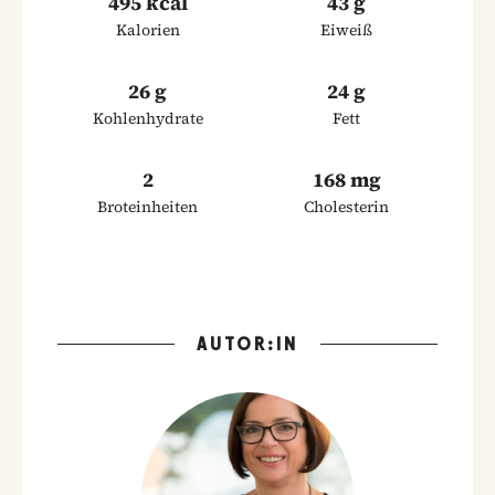
495 kcal
43 g
Kalorien
Eiweiß
26 g
24 g
Kohlenhydrate
Fett
2
168 mg
Broteinheiten
Cholesterin
AUTOR:IN