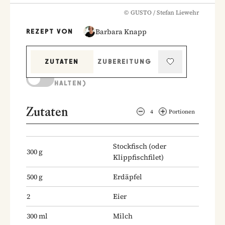
©
GUSTO / Stefan Liewehr
Barbara Knapp
REZEPT VON
ZUTATEN
ZUBEREITUNG
KOCHMODUS (BILDSCHIRM AKTIV
HALTEN)
Zutaten
4
Portionen
Stockfisch
(oder
300
g
Klippfischfilet)
500
g
Erdäpfel
2
Eier
300
ml
Milch