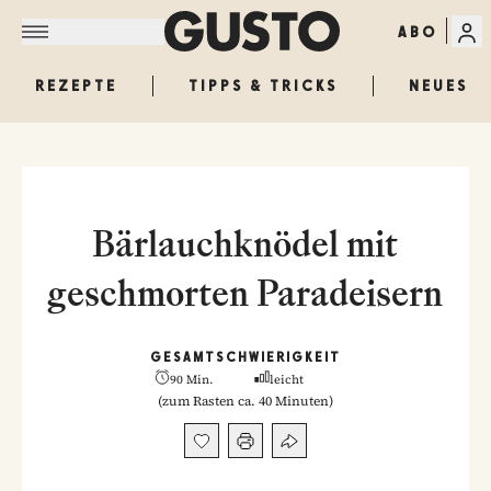
ABO
REZEPTE
TIPPS & TRICKS
NEUES
Bärlauchknödel mit
geschmorten Paradeisern
GESAMT
SCHWIERIGKEIT
90 Min.
leicht
(
zum Rasten ca. 40 Minuten
)