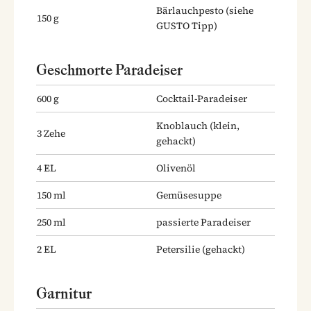
Bärlauchpesto
(siehe
150
g
GUSTO Tipp)
Geschmorte Paradeiser
600
g
Cocktail-Paradeiser
Knoblauch
(klein,
3
Zehe
gehackt)
4
EL
Olivenöl
150
ml
Gemüsesuppe
250
ml
passierte Paradeiser
2
EL
Petersilie
(gehackt)
Garnitur