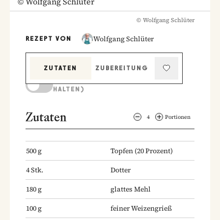
©
Wolfgang Schlüter
©
Wolfgang Schlüter
Wolfgang Schlüter
REZEPT VON
ZUTATEN
ZUBEREITUNG
KOCHMODUS (BILDSCHIRM AKTIV
HALTEN)
Zutaten
4
Portionen
500
g
Topfen
(20 Prozent)
4
Stk.
Dotter
180
g
glattes Mehl
100
g
feiner Weizengrieß