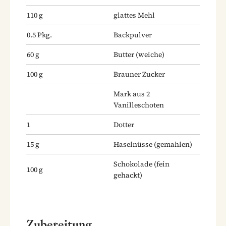
110
g
glattes Mehl
0.5
Pkg.
Backpulver
60
g
Butter
(weiche)
100
g
Brauner Zucker
Mark aus 2
Vanilleschoten
1
Dotter
15
g
Haselnüsse
(gemahlen)
Schokolade
(fein
100
g
gehackt)
Zubereitung