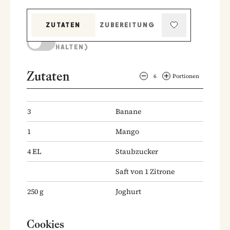
ZUTATEN
ZUBEREITUNG
KOCHMODUS (BILDSCHIRM AKTIV
HALTEN)
Zutaten
6
Portionen
3
Banane
1
Mango
4
EL
Staubzucker
Saft von 1 Zitrone
250
g
Joghurt
Cookies