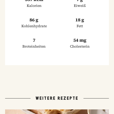
Kalorien
Eiweiß
86 g
18 g
Kohlenhydrate
Fett
7
54 mg
Broteinheiten
Cholesterin
WEITERE REZEPTE