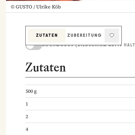
©
GUSTO / Ulrike Köb
ZUTATEN
ZUBEREITUNG
KOCHMODUS (BILDSCHIRM AKTIV HAL
Zutaten
500
g
1
2
4