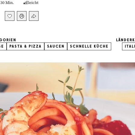
30 Min.
leicht
GORIEN
LÄNDER
SE
PASTA & PIZZA
SAUCEN
SCHNELLE KÜCHE
ITAL