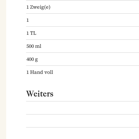
1
Zweig(e)
1
1
TL
500
ml
400
g
1
Hand voll
Weiters