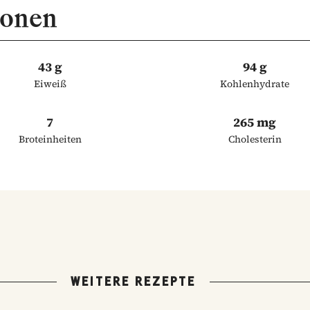
ionen
43 g
94 g
Eiweiß
Kohlenhydrate
7
265 mg
Broteinheiten
Cholesterin
WEITERE REZEPTE