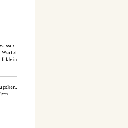
swasser
e Würfel
li klein
zugeben,
fern