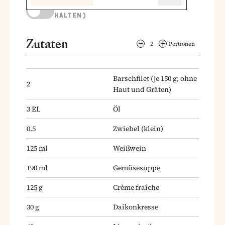
KOCHMODUS (BILDSCHIRM AKTIV
HALTEN)
Zutaten
2
Portionen
Barschfilet
(je 150 g; ohne
2
Haut und Gräten)
3
EL
Öl
0.5
Zwiebel
(klein)
125
ml
Weißwein
190
ml
Gemüsesuppe
125
g
Crème fraîche
30
g
Daikonkresse