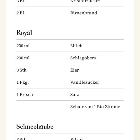
3
EL
Kristallzucker
2
EL
Birnenbrand
Royal
200
ml
Milch
200
ml
Schlagobers
3
Stk.
Eier
1
Pkg.
Vanillezucker
1
Prisen
Salz
Schale von 1 Bio-Zitrone
Schneehaube
3
Stk.
Eiklar