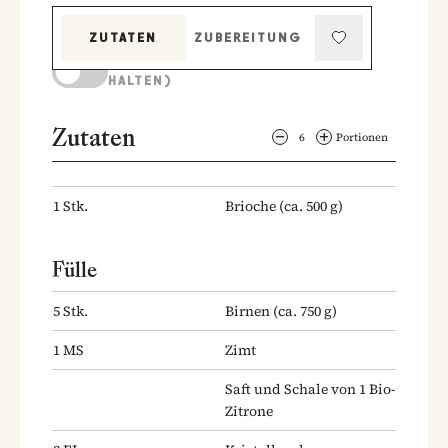
ZUTATEN
ZUBEREITUNG
KOCHMODUS (BILDSCHIRM AKTIV
HALTEN)
Zutaten
6
Portionen
1
Stk.
Brioche
(ca. 500 g)
Fülle
5
Stk.
Birnen
(ca. 750 g)
1
MS
Zimt
Saft und Schale von 1 Bio-
Zitrone