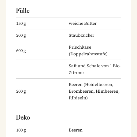
Fülle
150
g
weiche Butter
200
g
Staubzucker
Frischkäse
600
g
(Doppelrahmstufe)
Saft und Schale von 1 Bio-
Zitrone
Beeren
(Heidelbeeren,
200
g
Brombeeren, Himbeeren,
Ribiseln)
Deko
100
g
Beeren