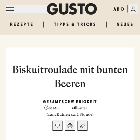
ABO
REZEPTE
TIPPS & TRICKS
NEUES
Biskuitroulade mit bunten
Beeren
GESAMT
SCHWIERIGKEIT
60 Min.
mittel
(
zum Kühlen ca. 1 Stunde
)