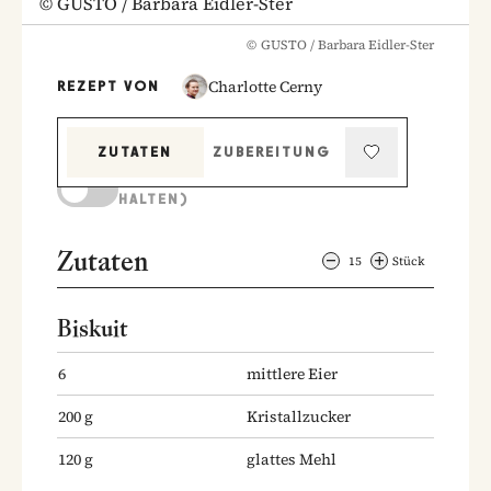
©
GUSTO / Barbara Eidler-Ster
©
GUSTO / Barbara Eidler-Ster
Charlotte Cerny
REZEPT VON
ZUTATEN
ZUBEREITUNG
KOCHMODUS (BILDSCHIRM AKTIV
HALTEN)
Zutaten
15
Stück
Biskuit
6
mittlere Eier
200
g
Kristallzucker
120
g
glattes Mehl