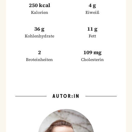
250 kcal
4 g
Kalorien
Eiweiß
36 g
11 g
Kohlenhydrate
Fett
2
109 mg
Broteinheiten
Cholesterin
AUTOR:IN