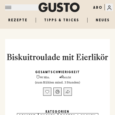
ABO
REZEPTE
TIPPS & TRICKS
NEUES
Biskuitroulade mit Eierlikör
GESAMT
SCHWIERIGKEIT
90 Min.
leicht
(
zum Kühlen mind. 3 Stunden
)
KATEGORIEN