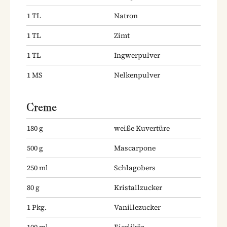
1
TL
Natron
1
TL
Zimt
1
TL
Ingwerpulver
1
MS
Nelkenpulver
Creme
180
g
weiße Kuvertüre
500
g
Mascarpone
250
ml
Schlagobers
80
g
Kristallzucker
1
Pkg.
Vanillezucker