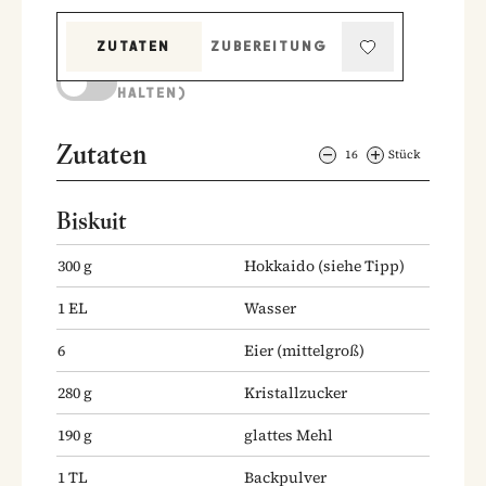
ZUTATEN
ZUBEREITUNG
KOCHMODUS (BILDSCHIRM AKTIV
HALTEN)
Zutaten
16
Stück
Biskuit
300
g
Hokkaido
(siehe Tipp)
1
EL
Wasser
6
Eier
(mittelgroß)
280
g
Kristallzucker
190
g
glattes Mehl
1
TL
Backpulver