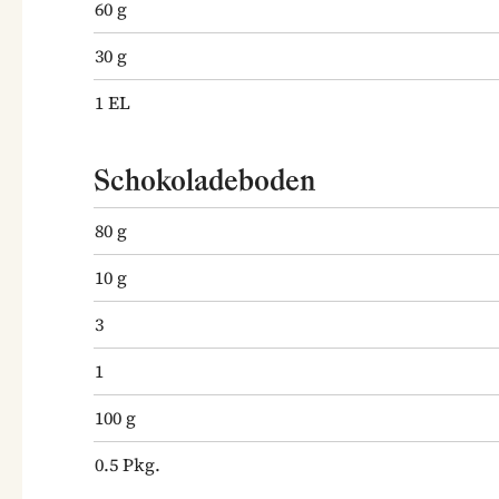
60
g
30
g
1
EL
Schokoladeboden
80
g
10
g
3
1
100
g
0.5
Pkg.