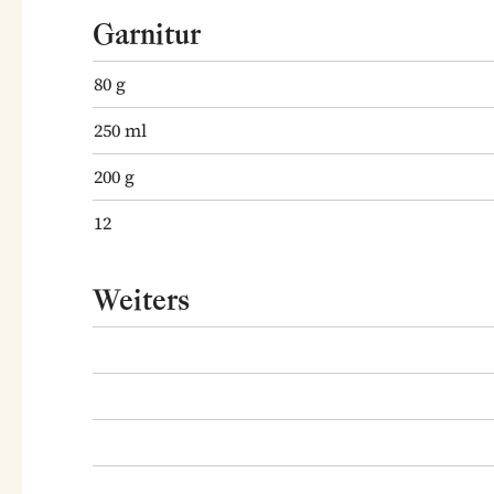
Garnitur
80
g
250
ml
200
g
12
Weiters