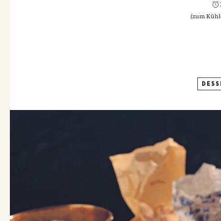
(
zum Kühle
DESS