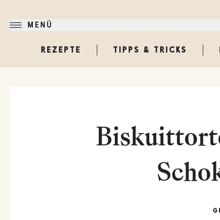
MENÜ
REZEPTE
TIPPS & TRICKS
Biskuittor
Scho
G