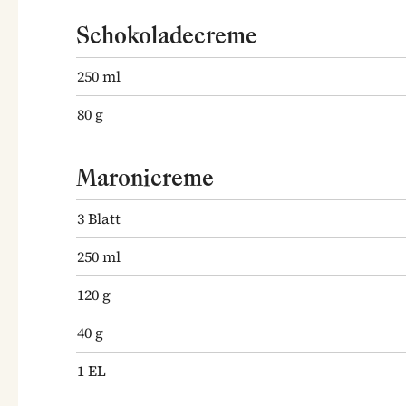
Schokoladecreme
250
ml
80
g
Maronicreme
3
Blatt
250
ml
120
g
40
g
1
EL