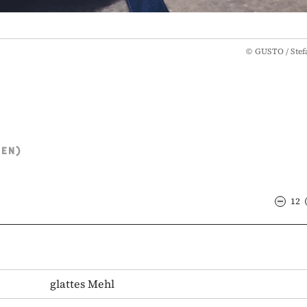
©
GUSTO / Stef
TEN)
12
glattes Mehl