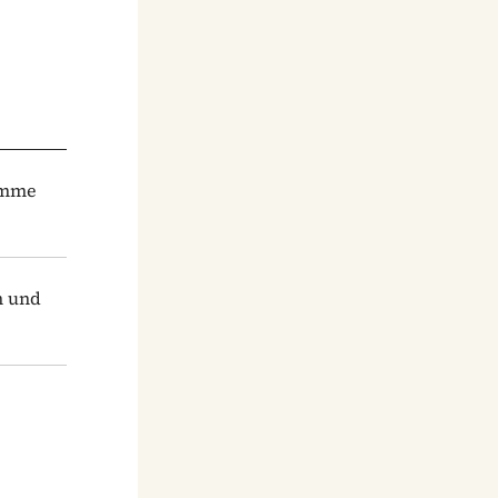
lamme
n und