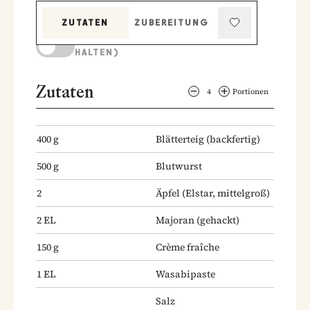
ZUTATEN
ZUBEREITUNG
KOCHMODUS (BILDSCHIRM AKTIV
HALTEN)
Zutaten
4
Portionen
400
g
Blätterteig
(backfertig)
500
g
Blutwurst
2
Äpfel
(Elstar, mittelgroß)
2
EL
Majoran
(gehackt)
150
g
Crème fraîche
1
EL
Wasabipaste
Salz