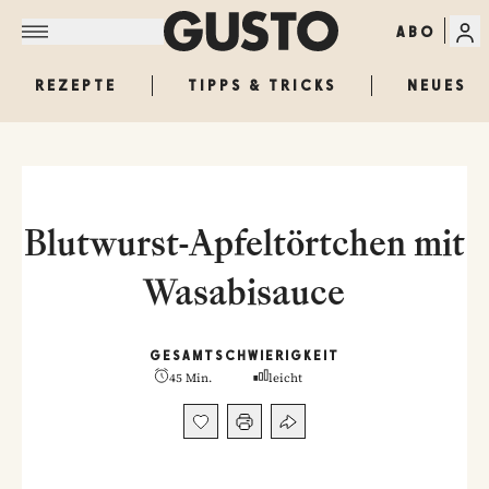
ABO
REZEPTE
TIPPS & TRICKS
NEUES
Blutwurst-Apfeltörtchen mit
Wasabisauce
GESAMT
SCHWIERIGKEIT
45 Min.
leicht