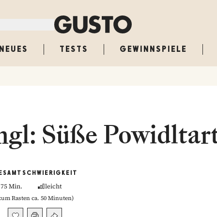
NEUES
TESTS
GEWINNSPIELE
gl: Süße Powidltar
ESAMT
SCHWIERIGKEIT
75 Min.
leicht
zum Rasten ca. 50 Minuten
)