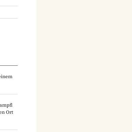
 einem
Dampfl
en Ort