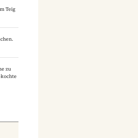
em Teig
ichen.
he zu
ekochte