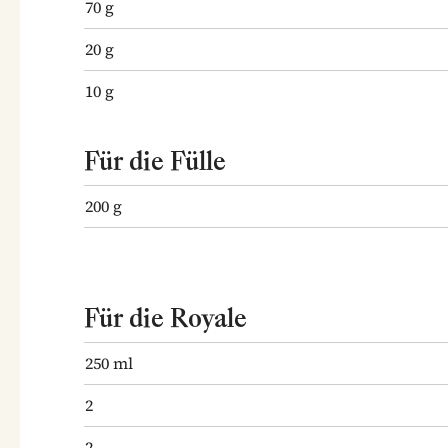
70
g
20
g
10
g
Für die Fülle
200
g
Für die Royale
250
ml
2
2