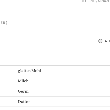
©
GUSTO / Michael
TEN)
6
glattes Mehl
Milch
Germ
Dotter