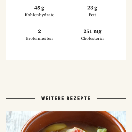
45 g
23 g
Kohlenhydrate
Fett
2
251 mg
Broteinheiten
Cholesterin
WEITERE REZEPTE