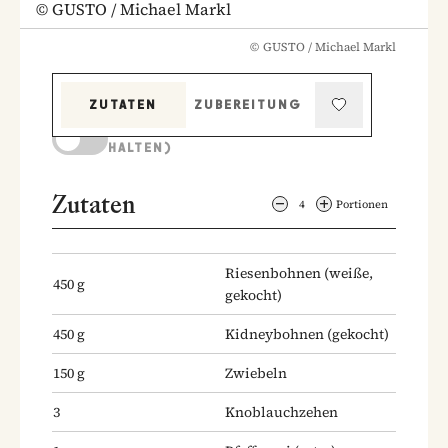
©
GUSTO / Michael Markl
©
GUSTO / Michael Markl
ZUTATEN
ZUBEREITUNG
KOCHMODUS (BILDSCHIRM AKTIV
HALTEN)
Zutaten
4
Portionen
Riesenbohnen
(weiße,
450
g
gekocht)
450
g
Kidneybohnen
(gekocht)
150
g
Zwiebeln
3
Knoblauchzehen