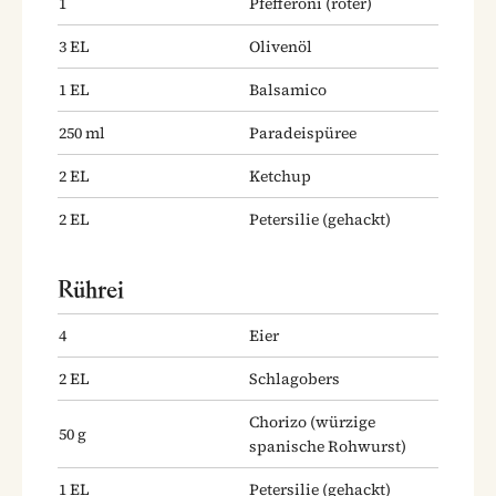
1
Pfefferoni
(roter)
3
EL
Olivenöl
1
EL
Balsamico
250
ml
Paradeispüree
2
EL
Ketchup
2
EL
Petersilie
(gehackt)
Rührei
4
Eier
2
EL
Schlagobers
Chorizo
(würzige
50
g
spanische Rohwurst)
1
EL
Petersilie
(gehackt)