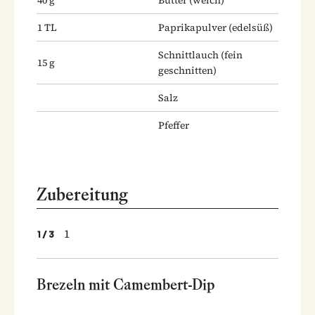
1
TL
Paprikapulver
(edelsüß)
Schnittlauch
(fein
15
g
geschnitten)
Salz
Pfeffer
Zubereitung
1
1
/
3
Brezeln mit Camembert-Dip