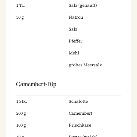
1
TL
Salz
(gehäuft)
50
g
Natron
Salz
Pfeffer
Mehl
grobes Meersalz
Camembert-Dip
1
Stk.
Schalotte
200
g
Camembert
100
g
Frischkäse
40
g
Butter
(weich)