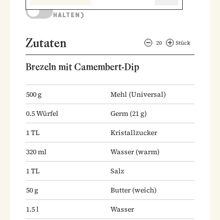
KOCHMODUS (BILDSCHIRM AKTIV
HALTEN)
Zutaten
20
Stück
Brezeln mit Camembert-Dip
500
g
Mehl
(Universal)
0.5
Würfel
Germ
(21 g)
1
TL
Kristallzucker
320
ml
Wasser
(warm)
1
TL
Salz
50
g
Butter
(weich)
1.5
l
Wasser