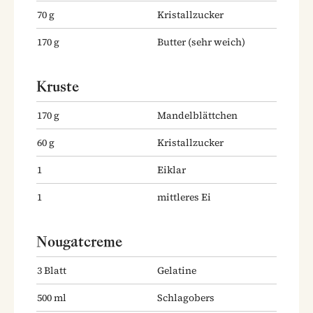
70
g
Kristallzucker
170
g
Butter
(sehr weich)
Kruste
170
g
Mandelblättchen
60
g
Kristallzucker
1
Eiklar
1
mittleres Ei
Nougatcreme
3
Blatt
Gelatine
500
ml
Schlagobers